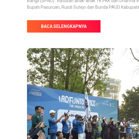
Bangil (SPNU) : Ratusan anak-anak TK PKK dan Dharma
Bupati Pasuruan, Rusdi Sutejo dan Bunda PAUD Kabupaten
BACA SELENGKAPNYA