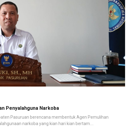
an Penyalahguna Narkoba
bupaten Pasuruan berencana membentuk Agen Pemulihan
hgunaan narkoba yang kian hari kian bertam....