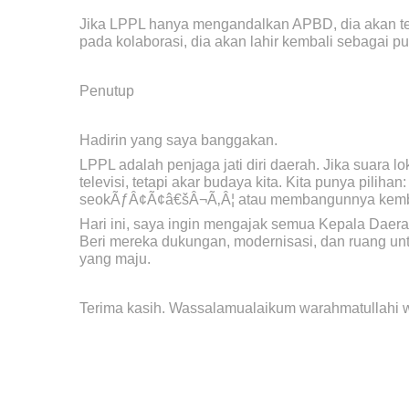
Jika LPPL hanya mengandalkan APBD, dia akan teru
pada kolaborasi, dia akan lahir kembali sebagai pus
Penutup
Hadirin yang saya banggakan.
LPPL adalah penjaga jati diri daerah. Jika suara 
televisi, tetapi akar budaya kita. Kita punya pilih
seokÃƒÂ¢Ã¢â€šÂ¬Ã‚Â¦ atau membangunnya kemba
Hari ini, saya ingin mengajak semua Kepala Daerah
Beri mereka dukungan, modernisasi, dan ruang unt
yang maju.
Terima kasih. Wassalamualaikum warahmatullahi 