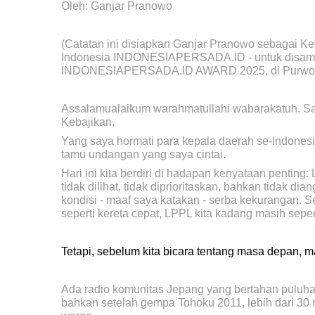
Oleh: Ganjar Pranowo
(Catatan ini disiapkan Ganjar Pranowo sebagai 
Indonesia INDONESIAPERSADA.ID - untuk disam
INDONESIAPERSADA.ID AWARD 2025, di Purwore
Assalamualaikum warahmatullahi wabarakatuh. S
Kebajikan.
Yang saya hormati para kepala daerah se-Indonesi
tamu undangan yang saya cintai.
Hari ini kita berdiri di hadapan kenyataan penting
tidak dilihat, tidak diprioritaskan, bahkan tidak d
kondisi - maaf saya katakan - serba kekurangan. S
seperti kereta cepat, LPPL kita kadang masih seperti
Tetapi, sebelum kita bicara tentang masa depan, mari
Ada radio komunitas Jepang yang bertahan puluha
bahkan setelah gempa Tohoku 2011, lebih dari 30 