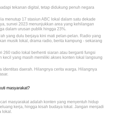
dapi tekanan digital, tetap didukung penuh negara
lia menutup 17 stasiun ABC lokal dalam satu dekade
nya, survei 2023 menunjukkan area yang kehilangan
rga dalam urusan publik hingga 23%.
erah yang dulu berjaya kini mati pelan-pelan. Radio yang
n musik lokal, drama radio, berita kampung - sekarang
260 radio lokal berhenti siaran atau berganti fungsi
n kecil yang masih memiliki akses konten lokal langsung
ya identitas daerah. Hilangnya cerita warga. Hilangnya
asar.
kuti masyarakat?
dicari masyarakat adalah konten yang menyentuh hidup
peluang kerja, hingga kisah budaya lokal. Jangan menjadi
 lokal.