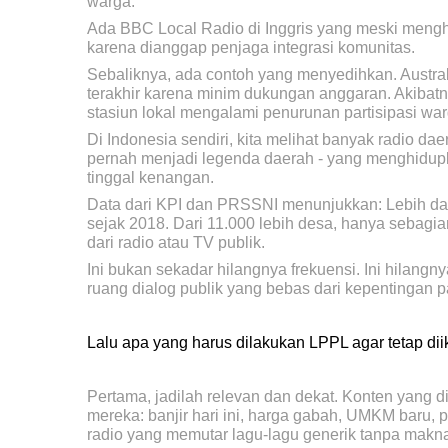
warga.
Ada BBC Local Radio di Inggris yang meski mengha
karena dianggap penjaga integrasi komunitas.
Sebaliknya, ada contoh yang menyedihkan. Austra
terakhir karena minim dukungan anggaran. Akibat
stasiun lokal mengalami penurunan partisipasi wa
Di Indonesia sendiri, kita melihat banyak radio da
pernah menjadi legenda daerah - yang menghidupka
tinggal kenangan.
Data dari KPI dan PRSSNI menunjukkan: Lebih dari 
sejak 2018. Dari 11.000 lebih desa, hanya sebagia
dari radio atau TV publik.
Ini bukan sekadar hilangnya frekuensi. Ini hilangn
ruang dialog publik yang bebas dari kepentingan p
Lalu apa yang harus dilakukan LPPL agar tetap dii
Pertama, jadilah relevan dan dekat. Konten yang 
mereka: banjir hari ini, harga gabah, UMKM baru, 
radio yang memutar lagu-lagu generik tanpa makna