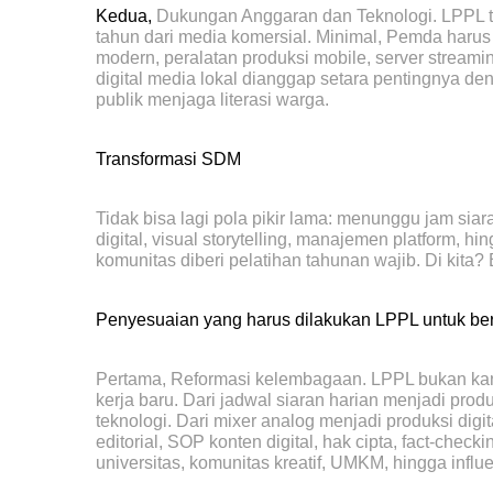
Kedua,
Dukungan Anggaran dan Teknologi. LPPL t
tahun dari media komersial. Minimal, Pemda harus 
modern, peralatan produksi mobile, server streaming
digital media lokal dianggap setara pentingnya d
publik menjaga literasi warga.
Transformasi SDM
Tidak bisa lagi pola pikir lama: menunggu jam sia
digital, visual storytelling, manajemen platform, h
komunitas diberi pelatihan tahunan wajib. Di kita
Penyesuaian yang harus dilakukan LPPL untuk bert
Pertama, Reformasi kelembagaan. LPPL bukan kantor
kerja baru. Dari jadwal siaran harian menjadi pro
teknologi. Dari mixer analog menjadi produksi digi
editorial, SOP konten digital, hak cipta, fact-chec
universitas, komunitas kreatif, UMKM, hingga influe