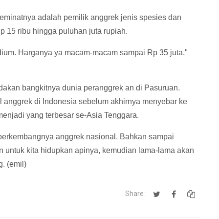
peminatnya adalah pemilik anggrek jenis spesies dan
p 15 ribu hingga puluhan juta rupiah.
odium. Harganya ya macam-macam sampai Rp 35 juta,"
dakan bangkitnya dunia peranggrek an di Pasuruan.
l anggrek di Indonesia sebelum akhirnya menyebar ke
menjadi yang terbesar se-Asia Tenggara.
al berkembangnya anggrek nasional. Bahkan sampai
n untuk kita hidupkan apinya, kemudian lama-lama akan
. (emil)
Share :