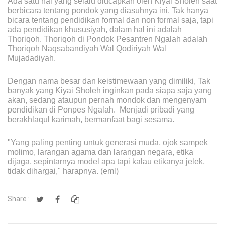
Ada satu hal yang selalu diucapkan oleh Kiyai Sholeh saat
berbicara tentang pondok yang diasuhnya ini. Tak hanya
bicara tentang pendidikan formal dan non formal saja, tapi
ada pendidikan khususiyah, dalam hal ini adalah
Thoriqoh. Thoriqoh di Pondok Pesantren Ngalah adalah
Thoriqoh Naqsabandiyah Wal Qodiriyah Wal
Mujadadiyah.
Dengan nama besar dan keistimewaan yang dimiliki, Tak
banyak yang Kiyai Sholeh inginkan pada siapa saja yang
akan, sedang ataupun pernah mondok dan mengenyam
pendidikan di Ponpes Ngalah. Menjadi pribadi yang
berakhlaqul karimah, bermanfaat bagi sesama.
"Yang paling penting untuk generasi muda, ojok sampek
molimo, larangan agama dan larangan negara, etika
dijaga, sepintarnya model apa tapi kalau etikanya jelek,
tidak dihargai," harapnya. (eml)
Share :